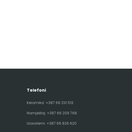
Telefoni
Keramika:
+387 66 210 513
Namještaj:
+387 66 209 768
Izosistemi:
+387 66 826 620