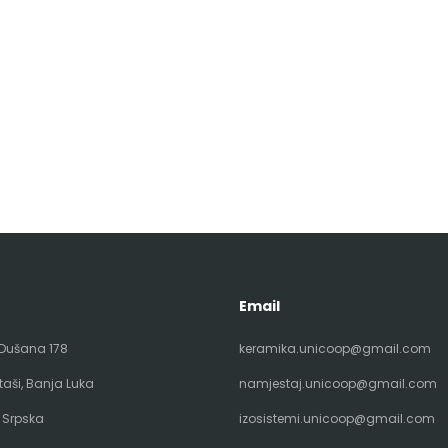
Email
 Dušana 178
keramika.unicoop@gmail.com
taši, Banja Luka
namjestaj.unicoop@gmail.com
 Srpska
izosistemi.unicoop@gmail.com