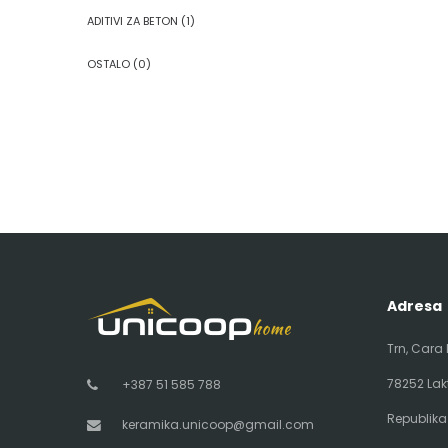
ADITIVI ZA BETON
(1)
OSTALO
(0)
Adresa
Trn, Cara
78252 Lak
+387 51 585 788
Republika
keramika.unicoop@gmail.com