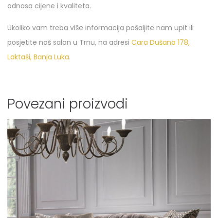
odnosa cijene i kvaliteta.
Ukoliko vam treba više informacija pošaljite nam upit ili
posjetite naš salon u Trnu, na adresi
Cara Dušana 178,
Laktaši, Banja Luka
.
Povezani proizvodi