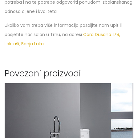
potreba i na te potrebe odgovoriti ponudom izbalansiranog
odnosa cijene i kvaliteta.
Ukoliko vam treba više informacija pošaljite nam upit ili
posjetite naš salon u Trnu, na adresi
Cara Dušana 178,
Laktaši, Banja Luka
.
Povezani proizvodi